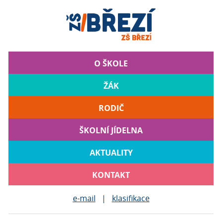
O ŠKOLE
ŽÁK
RODIČ
ŠKOLNÍ JÍDELNA
AKTUALITY
KONTAKT
e-mail
|
klasifikace