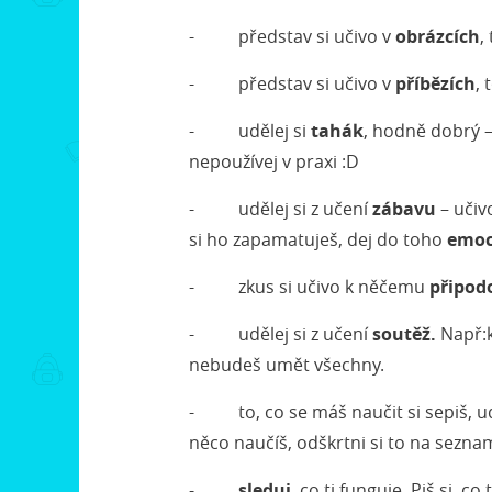
- představ si učivo v
obrázcích
,
- představ si učivo v
příbězích
, 
- udělej si
tahák
, hodně dobrý –
nepoužívej v praxi :D
- udělej si z učení
zábavu
– učivo
si ho zapamatuješ, dej do toho
emo
- zkus si učivo k něčemu
připod
- udělej si z učení
soutěž.
Např:k
nebudeš umět všechny.
- to, co se máš naučit si sepiš, ud
něco naučíš, odškrtni si to na sezna
-
sleduj
, co ti funguje. Piš si, 