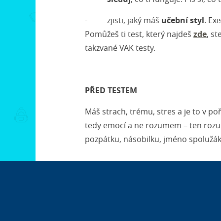
- zjisti, jaký máš
učební styl
. Ex
Pomůžeš ti test, který najdeš
zde
, s
takzvané VAK testy.
PŘED TESTEM
Máš strach, trému, stres a je to v po
tedy emocí a ne rozumem – ten rozu
pozpátku, násobilku, jméno spolužá