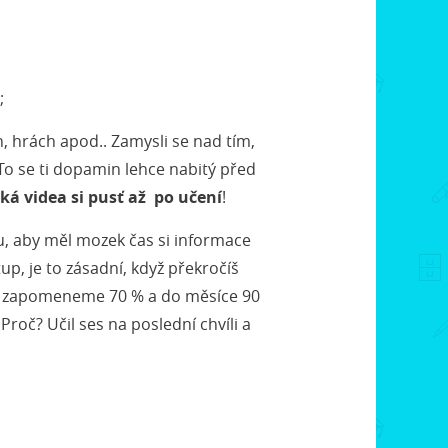
;
 hrách apod.. Zamysli se nad tím,
 To se ti dopamin lehce nabitý před
átká videa si pusť až po učení
!
u, aby měl mozek čas si informace
up, je to zásadní, když překročíš
ne zapomeneme 70 % a do měsíce 90
roč? Učil ses na poslední chvíli a