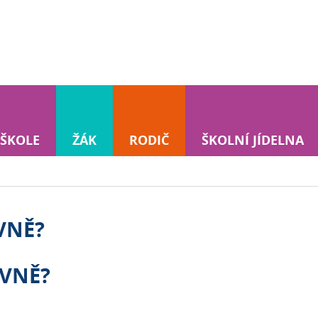
 ŠKOLE
ŽÁK
RODIČ
ŠKOLNÍ JÍDELNA
IVNĚ?
IVNĚ?