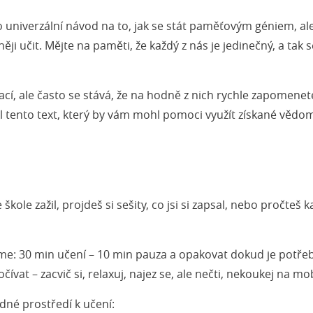
univerzální návod na to, jak se stát paměťovým géniem, ale j
ěji učit. Mějte na paměti, že každý z nás je jedinečný, a tak se
í, ale často se stává, že na hodně z nich rychle zapomenete
ikl tento text, který by vám mohl pomoci využít získané vě
e škole zažil, projdeš si sešity, co jsi si zapsal, nebo pročteš 
me: 30 min učení – 10 min pauza a opakovat dokud je potřeb
t – zacvič si, relaxuj, najez se, ale nečti, nekoukej na mobil
dné prostředí k učení: