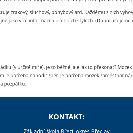
istuje zrakový, sluchový, pohybový atd. Každému z nich vyhovu
tejně jako více informací o učebních stylech. (Doporučujeme od
řádku (v určité míře), je to běžné, ale jak to překonat? Mozek
m je potřeba nahodit zpět. Je potřeba mozek zaměstnat ná
ka pozpátku.
KONTAKT:
Základní škola Březí, okres Břeclav