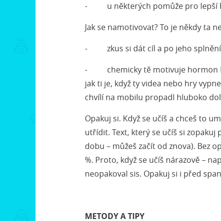
- u některých pomůže pro lepší k
Jak se namotivovat? To je někdy ta ne
- zkus si dát cíl a po jeho splněn
- chemicky tě motivuje hormon DOPA
jak ti je, když ty videa nebo hry vy
chvílí na mobilu propadl hluboko dol
Opakuj si. Když se učíš a chceš to 
utřídit. Text, který se učíš si zopakuj
dobu – můžeš začít od znova). Bez 
%. Proto, když se učíš nárazově – na
neopakoval sis. Opakuj si i před spa
METODY A TIPY