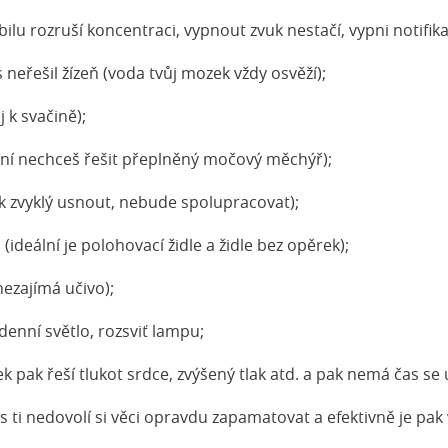
u rozruší koncentraci, vypnout zvuk nestačí, vypni notifika
eřešil žízeň (voda tvůj mozek vždy osvěží);
k svačině);
 nechceš řešit přeplněný močový měchýř);
 zvyklý usnout, nebude spolupracovat);
ální je polohovací židle a židle bez opěrek);
zajímá učivo);
nní světlo, rozsviť lampu;
k řeší tlukot srdce, zvýšený tlak atd. a pak nemá čas se u
ti nedovolí si věci opravdu zapamatovat a efektivně je pak v