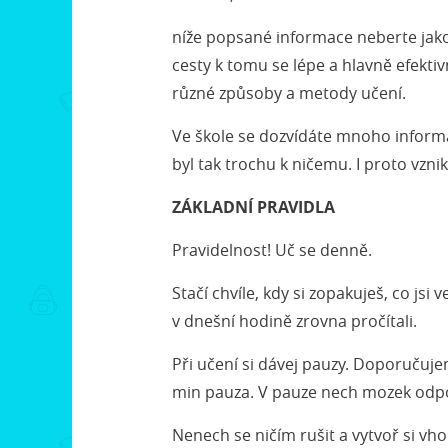
níže popsané informace neberte jako 
cesty k tomu se lépe a hlavně efektivn
různé způsoby a metody učení.
Ve škole se dozvídáte mnoho informac
byl tak trochu k ničemu. I proto vzn
ZÁKLADNÍ PRAVIDLA
Pravidelnost! Uč se denně.
Stačí chvíle, kdy si zopakuješ, co jsi v
v dnešní hodině zrovna pročítali.
Při učení si dávej pauzy. Doporučuje
min pauza. V pauze nech mozek odpočíva
Nenech se ničím rušit a vytvoř si vho