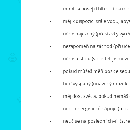
- mobil schovej (i bliknutí na mobil
- měj k dispozici stále vodu, abys n
- uč se najezený (přestávky využij 
- nezapomeň na záchod (při učení
- uč se u stolu (v posteli je mozek
- pokud můžeš měň pozice sedu (ide
- buď vyspaný (unavený mozek ne
- měj dost světla, pokud nemáš de
- nepij energetické nápoje (mozek pa
- neuč se na poslední chvíli (stres 