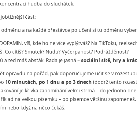
oncentraci hudba do sluchátek.
jobtížnější část:
í odměnu a na každé přestávce po učení si tu odměnu vyber
MIN, víš, kde ho nejvíce vyplýtváš? Na TikToku, reelsech,
pneš. Co cítíš? Smutek? Nudu? Vyčerpanost? Podrážděnost? ---
ů a teď máš absťák. Rada je jasná
– sociální sítě, hry a kr
umět opravdu na pořád, pak doporučujeme učit se v rozestup
 po
10 minutách, po 1 dnu a po 3 dnech
(dodrž tento rozest
opakování je křivka zapomínání velmi strmá – do jednoho d
příklad na velkou písemku – po písemce většinu zapomeneš. P
ním nebo když na něco čekáš.