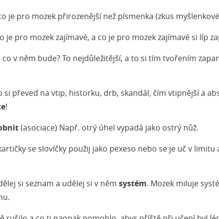
 to je pro mozek přirozenější než písmenka (zkus myšlenkov
to je pro mozek zajímavé, a co je pro mozek zajímavé si líp 
 co v něm bude? To nejdůležitější, a to si tím tvořením za
 si převeď na vtip, historku, drb, skandál, čím vtipnější a ab
ce
!
obnit
(asociace) Např. otrý úhel vypadá jako ostrý nůž.
artičky se slovíčky použij jako pexeso nebo se je uč v limitu
ělej si seznam a udělej si v něm
systém
. Mozek miluje syst
mu.
co tě rušilo a co ti naopak pomohlo, abys příště při učení byl l