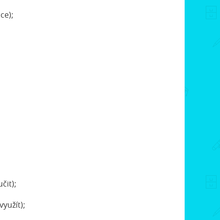
ce);
čit);
yužít);