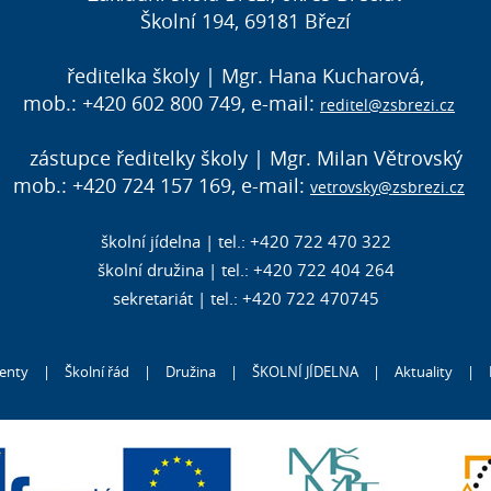
Školní 194, 69181 Březí
ředitelka školy | Mgr. Hana Kucharová,
mob.: +420 602 800 749, e-mail:
reditel@zsbrezi.cz
zástupce ředitelky školy | Mgr. Milan Větrovský
mob.: +420 724 157 169, e-mail:
vetrovsky@zsbrezi.cz
školní jídelna | tel.: +420 722 470 322
školní družina | tel.: +420 722 404 264
sekretariát | tel.: +420 722 470745
enty
|
Školní řád
|
Družina
|
ŠKOLNÍ JÍDELNA
|
Aktuality
|