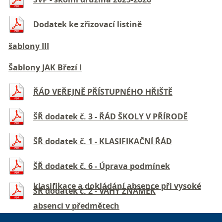
Dodatek ke zřizovací listině
šablony III
Šablony JAK Březí I
ŘÁD VEŘEJNĚ PŘÍSTUPNÉHO HŘIŠTĚ
ŠŘ dodatek č. 3 - ŘÁD ŠKOLY V PŘÍRODĚ
ŠŘ dodatek č. 1 - KLASIFIKAČNÍ ŘÁD
ŠŘ dodatek č. 6 - Úprava podmínek
klasifikace a dokládání absence při vysoké
ŠŘ dodatek č. 2 - VÁHY ZNÁMEK
absenci v předmětech