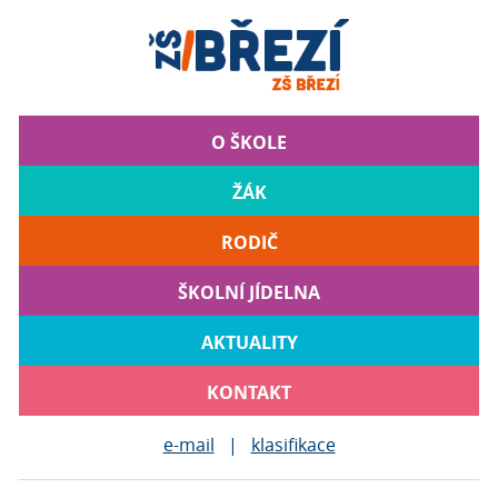
O ŠKOLE
ŽÁK
RODIČ
ŠKOLNÍ JÍDELNA
AKTUALITY
KONTAKT
e-mail
|
klasifikace