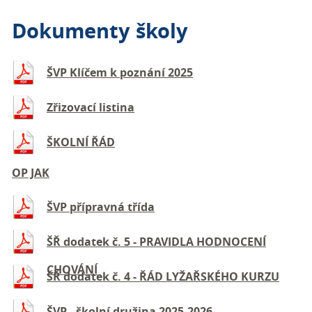
Dokumenty školy
ŠVP Klíčem k poznání 2025
Zřizovací listina
ŠKOLNÍ ŘÁD
OP JAK
ŠVP přípravná třída
ŠŘ dodatek č. 5 - PRAVIDLA HODNOCENÍ
CHOVÁNÍ
ŠŘ dodatek č. 4 - ŘÁD LYŽAŘSKÉHO KURZU
ŠVP - školní družina 2025-2026