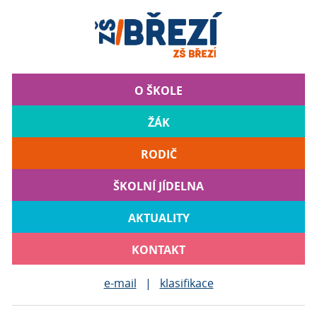
O ŠKOLE
ŽÁK
RODIČ
ŠKOLNÍ JÍDELNA
AKTUALITY
KONTAKT
e-mail
|
klasifikace