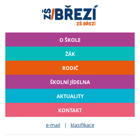
O ŠKOLE
ŽÁK
RODIČ
ŠKOLNÍ JÍDELNA
AKTUALITY
KONTAKT
e-mail
|
klasifikace