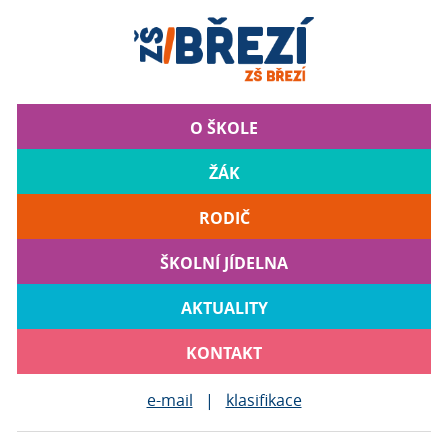
O ŠKOLE
ŽÁK
RODIČ
ŠKOLNÍ JÍDELNA
AKTUALITY
KONTAKT
e-mail
|
klasifikace