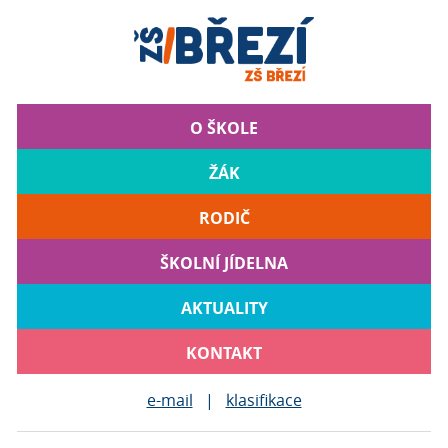
O ŠKOLE
ŽÁK
RODIČ
ŠKOLNÍ JÍDELNA
AKTUALITY
KONTAKT
e-mail
|
klasifikace